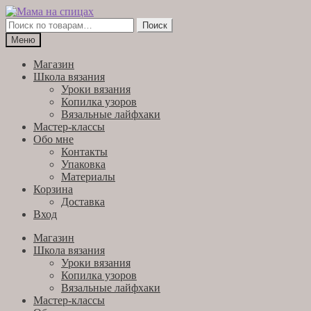
Перейти
Перейти
к
к
Искать:
Поиск
навигации
содержимому
Меню
Магазин
Школа вязания
Уроки вязания
Копилка узоров
Вязальные лайфхаки
Мастер-классы
Обо мне
Контакты
Упаковка
Материалы
Корзина
Доставка
Вход
Магазин
Школа вязания
Уроки вязания
Копилка узоров
Вязальные лайфхаки
Мастер-классы