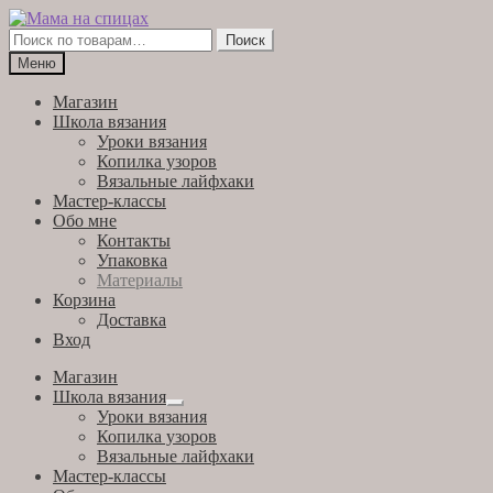
Перейти
Перейти
к
к
Искать:
Поиск
навигации
содержимому
Меню
Магазин
Школа вязания
Уроки вязания
Копилка узоров
Вязальные лайфхаки
Мастер-классы
Обо мне
Контакты
Упаковка
Материалы
Корзина
Доставка
Вход
Магазин
Школа вязания
Развернутое
Уроки вязания
вложенное
Копилка узоров
меню
Вязальные лайфхаки
Мастер-классы