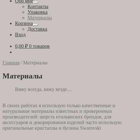
Обо мне
Развернутое
Контакты
вложенное
Упаковка
меню
Материалы
Корзина
Развернутое
Доставка
вложенное
Вход
меню
0,00
₽
0 товаров
Главная
/
Материалы
Материалы
Вяжу всегда, вяжу везде…
В своих работах я использую только качественные и
натуральные материалы известных и проверенных
производителей: шерсть итальянских брендов, для
аксессуаров и декорирования изделий часто использую
оригинальные кристаллы и бусины Swarovski