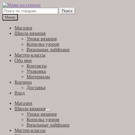
Перейти
Перейти
к
к
Искать:
Поиск
навигации
содержимому
Меню
Магазин
Школа вязания
Уроки вязания
Копилка узоров
Вязальные лайфхаки
Мастер-классы
Обо мне
Контакты
Упаковка
Материалы
Корзина
Доставка
Вход
Магазин
Школа вязания
Развернутое
Уроки вязания
вложенное
Копилка узоров
меню
Вязальные лайфхаки
Мастер-классы