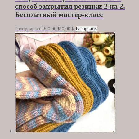
способ закрытия резинки 2 на 2.
Бесплатный мастер-класс
Первоначальная
Текущая
Распродажа!
300,00
₽
0,00
₽
В корзину
цена
цена:
составляла
0,00 ₽.
300,00 ₽.