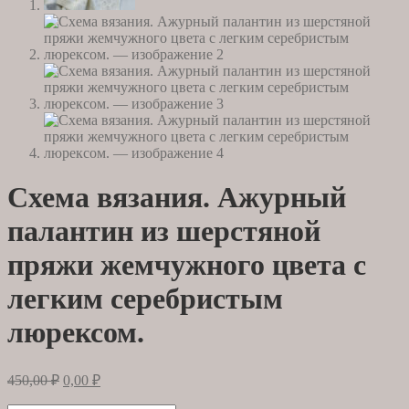
Схема вязания. Ажурный
палантин из шерстяной
пряжи жемчужного цвета с
легким серебристым
люрексом.
Первоначальная
Текущая
450,00
₽
0,00
₽
цена
цена: