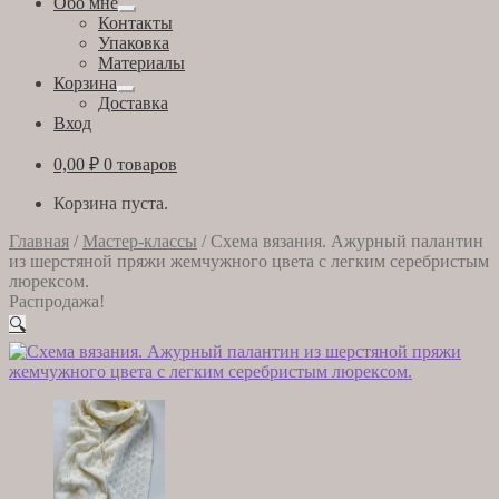
Обо мне
Развернутое
Контакты
вложенное
Упаковка
меню
Материалы
Корзина
Развернутое
Доставка
вложенное
Вход
меню
0,00
₽
0 товаров
Корзина пуста.
Главная
/
Мастер-классы
/
Схема вязания. Ажурный палантин
из шерстяной пряжи жемчужного цвета с легким серебристым
люрексом.
Распродажа!
🔍