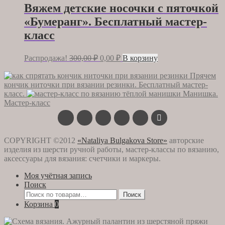
Вяжем детские носочки с пяточкой
«Бумеранг». Бесплатный мастер-
класс
Первоначальная
Текущая
Распродажа!
300,00
₽
0,00
₽
В корзину
цена
цена:
составляла
0,00 ₽.
Прячем
кончик ниточки при вязании резинки. Бесплатный мастер-
300,00 ₽.
класс.
Манишка.
Мастер-класс
COPYRIGHT ©2012
«Nataliya Bulgakova Store»
авторские
изделия из шерсти ручной работы, мастер-классы по вязанию,
аксессуары для вязания: счетчики и маркеры.
Моя учётная запись
Поиск
Искать:
Поиск
Корзина
0