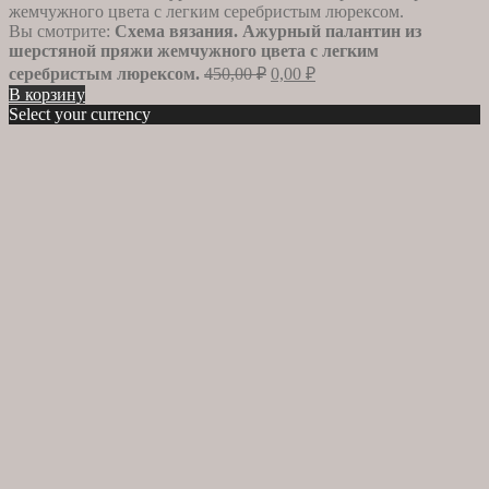
Вы смотрите:
Схема вязания. Ажурный палантин из
шерстяной пряжи жемчужного цвета с легким
Первоначальная
Текущая
серебристым люрексом.
450,00
₽
0,00
₽
цена
цена:
В корзину
составляла
0,00 ₽.
Select your currency
450,00 ₽.