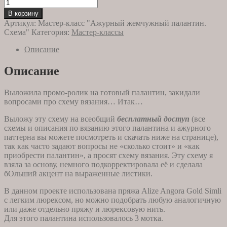
составляла
Количество
0,00 ₽.
товара
450,00 ₽.
В корзину
Схема
Артикул:
Мастер-класс "Ажурный жемчужный палантин.
вязания.
Схема"
Категория:
Мастер-классы
Ажурный
палантин
Описание
из
шерстяной
Описание
пряжи
жемчужного
Выложила промо-ролик на готовый палантин, закидали
цвета
вопросами про схему вязания… Итак…
с
легким
Выложу эту схему на всеобщий
бесплатный доступ
(все
серебристым
схемы и описания по вязанию этого палантина и ажурного
люрексом.
паттерна вы можете посмотреть и скачать ниже на странице),
так как часто задают вопросы не «сколько стоит» и «как
приобрести палантин», а просят схему вязания. Эту схему я
взяла за основу, немного подкорректировала её и сделала
бОльший акцент на выраженные листики.
В данном проекте использована пряжа Alize Angora Gold Simli
с легким люрексом, но можно подобрать любую аналогичную
или даже отдельно пряжу и люрексовую нить.
Для этого палантина использовалось 3 мотка.