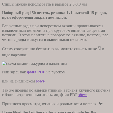
Спицы можно использовать в размере 2,5-3,0 мм
Наборный ряд 150 петель, резинка 1х1 высотой 15 рядов,
края оформлены закрытием иглой.
Все четные ряды при поворотном вязании провязываются
изнаночными петлями, а при круговом вязании- лицевыми
петлями. В этом палантине поворотное вязание, поэтому
все
четные ряды вяжутся изнаночными петлями
.
Схему совершенно бесплатно вы можете скачать ниже 👇 в
виде картинки
Или здесь как
файл PDF
на русском
или на английском
здесь
Так же предлагаю альтернативный вариант ажурного рисунка
с более разреженными листьями, файл PDF
здесь
Приятного просмотра, вязания и ровных всем петелек! 💝
If you liked the knitting pattern, you can donate for the