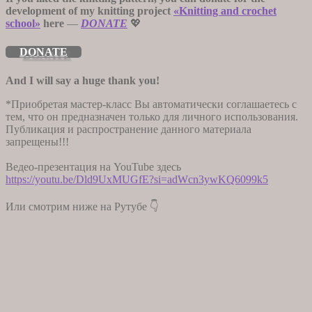
development of my knitting project
«Knitting and crochet
school»
here
—
DONATE
💖
DONATE
And I will say a huge thank you!
*Приобретая мастер-класс Вы автоматически соглашаетесь с
тем, что он предназначен только для личного использования.
Публикация и распространение данного материала
запрещены!!!
Ведео-презентация на YouTube здесь
https://youtu.be/Dld9UxMUGfE?si=adWcn3ywKQ6099k5
Или смотрим ниже на Рутубе 👇