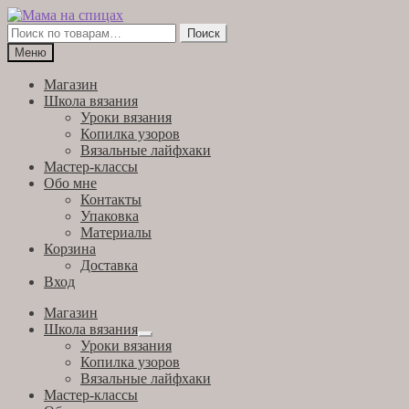
Перейти
Перейти
к
к
Искать:
Поиск
навигации
содержимому
Меню
Магазин
Школа вязания
Уроки вязания
Копилка узоров
Вязальные лайфхаки
Мастер-классы
Обо мне
Контакты
Упаковка
Материалы
Корзина
Доставка
Вход
Магазин
Школа вязания
Развернутое
Уроки вязания
вложенное
Копилка узоров
меню
Вязальные лайфхаки
Мастер-классы