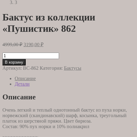
Бактус из коллекции
«Пушистик» 862
Первоначальная
Текущая
4999,00
₽
3190,00
₽
цена
цена:
составляла
Количество
3190,00 ₽.
товара
4999,00 ₽.
В корзину
Бактус
Артикул:
BC-862
Категория:
Бактусы
из
коллекции
Описание
"Пушистик"
Детали
862
Описание
Очень легкий и теплый однотонный бактус из пуха норки,
норвежский (скандинавский) шарф, косынка, треугольный
платок из шерстяной пряжи. Цвет бирюза.
Состав: 90% пух норки и 10% полиакрил
~~~~~~~~~~~~~