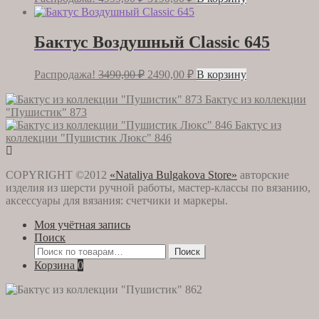
цена
цена:
составляла
3190,00 ₽.
4999,00 ₽.
Бактус Воздушный Classic 645
Первоначальная
Текущая
Распродажа!
3490,00
₽
2490,00
₽
В корзину
цена
цена:
составляла
2490,00 ₽.
Бактус из коллекции
"Пушистик" 873
3490,00 ₽.
Бактус из
коллекции "Пушистик Люкс" 846
COPYRIGHT ©2012
«Nataliya Bulgakova Store»
авторские
изделия из шерсти ручной работы, мастер-классы по вязанию,
аксессуары для вязания: счетчики и маркеры.
Моя учётная запись
Поиск
Искать:
Поиск
Корзина
0
Вы смотрите:
Бактус из коллекции «Пушистик» 862
Первоначальная
Текущая
4999,00
₽
3190,00
₽