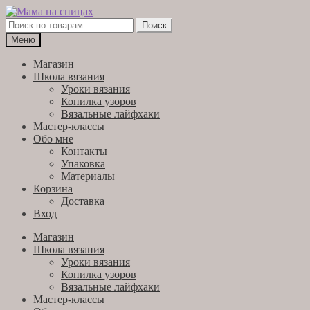
Перейти
Перейти
к
к
Искать:
Поиск
навигации
содержимому
Меню
Магазин
Школа вязания
Уроки вязания
Копилка узоров
Вязальные лайфхаки
Мастер-классы
Обо мне
Контакты
Упаковка
Материалы
Корзина
Доставка
Вход
Магазин
Школа вязания
Уроки вязания
Копилка узоров
Вязальные лайфхаки
Мастер-классы