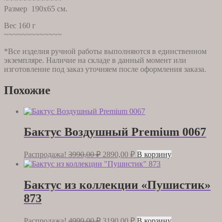
Размер 190х65 см.
Вес 160 г
~~~~~~~~~~~~~
*Все изделия ручной работы выполняются в единственном
экземпляре. Наличие на складе в данный момент или
изготовление под заказ уточняем после оформления заказа.
Похожие
Бактус Воздушный Premium 0067
Первоначальная
Текущая
Распродажа!
3990,00
₽
2890,00
₽
В корзину
цена
цена:
составляла
2890,00 ₽.
3990,00 ₽.
Бактус из коллекции «Пушистик»
873
Первоначальная
Текущая
Распродажа!
4999,00
₽
3190,00
₽
В корзину