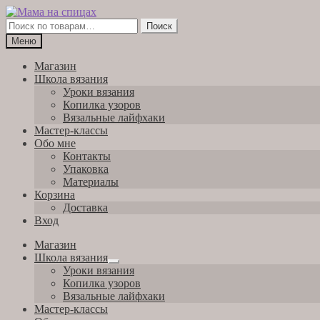
Перейти
Перейти
к
к
Искать:
Поиск
навигации
содержимому
Меню
Магазин
Школа вязания
Уроки вязания
Копилка узоров
Вязальные лайфхаки
Мастер-классы
Обо мне
Контакты
Упаковка
Материалы
Корзина
Доставка
Вход
Магазин
Школа вязания
Развернутое
Уроки вязания
вложенное
Копилка узоров
меню
Вязальные лайфхаки
Мастер-классы