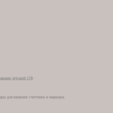
ашками детский 178
ары для вязания: счетчики и маркеры.