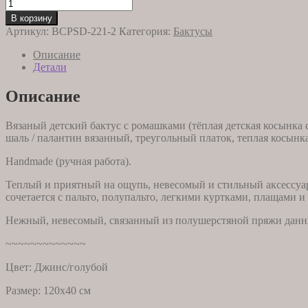
составляла
Количество
2390,00 ₽.
товара
3790,00 ₽.
В корзину
Бактус
Артикул:
BCPSD-221-2
Категория:
Бактусы
с
ромашками
Описание
детский
Детали
221-
2
Описание
Вязаный детский бактус с ромашками (тёплая детская косынка 
шаль / палантин вязанный, треугольный платок, теплая косынк
Handmade (ручная работа).
Теплый и приятный на ощупь, невесомый и стильный аксессуар
сочетается с пальто, полупальто, легкими куртками, плащами и
Нежный, невесомый, связанный из полушерстяной пряжи данный
~~~~~~~~~~~~~
Цвет: Джинс/голубой
Размер: 120х40 см