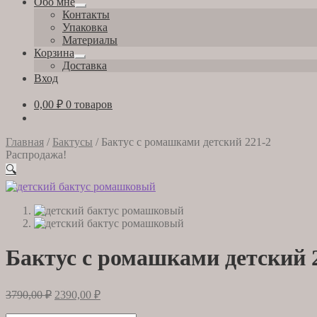
Обо мне
Развернутое
Контакты
вложенное
Упаковка
меню
Материалы
Корзина
Развернутое
Доставка
вложенное
Вход
меню
0,00
₽
0 товаров
Главная
/
Бактусы
/
Бактус с ромашками детский 221-2
Распродажа!
🔍
Бактус с ромашками детский 
Первоначальная
Текущая
3790,00
₽
2390,00
₽
цена
цена: