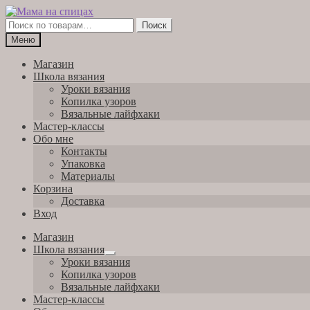
Перейти
Перейти
к
к
Искать:
Поиск
навигации
содержимому
Меню
Магазин
Школа вязания
Уроки вязания
Копилка узоров
Вязальные лайфхаки
Мастер-классы
Обо мне
Контакты
Упаковка
Материалы
Корзина
Доставка
Вход
Магазин
Школа вязания
Развернутое
Уроки вязания
вложенное
Копилка узоров
меню
Вязальные лайфхаки
Мастер-классы