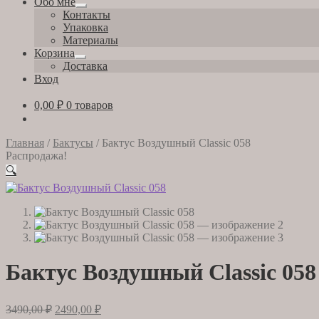
Обо мне
Развернутое
Контакты
вложенное
Упаковка
меню
Материалы
Корзина
Развернутое
Доставка
вложенное
Вход
меню
0,00
₽
0 товаров
Главная
/
Бактусы
/
Бактус Воздушный Classic 058
Распродажа!
🔍
Бактус Воздушный Classic 058
Первоначальная
Текущая
3490,00
₽
2490,00
₽