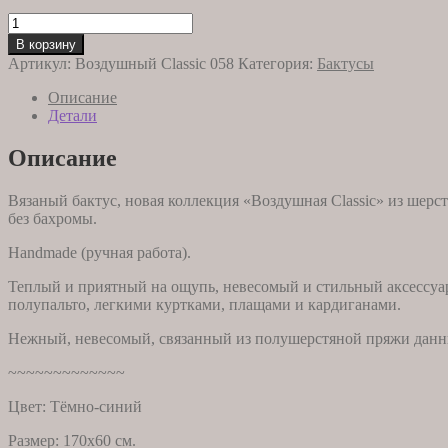
цена
цена:
составляла
Количество
2490,00 ₽.
товара
3490,00 ₽.
В корзину
Бактус
Артикул:
Воздушный Classic 058
Категория:
Бактусы
Воздушный
Classic
Описание
058
Детали
Описание
Вязаный бактус, новая коллекция «Воздушная Classic» из шерс
без бахромы.
Handmade (ручная работа).
Теплый и приятный на ощупь, невесомый и стильный аксессуар.
полупальто, легкими куртками, плащами и кардиганами.
Нежный, невесомый, связанный из полушерстяной пряжи данный
~~~~~~~~~~~~~
Цвет: Тёмно-синий
Размер: 170х60 см.