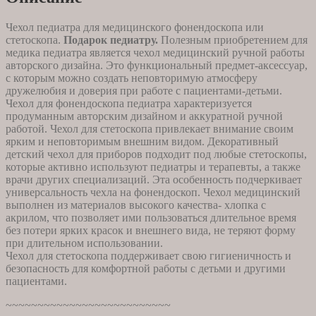
ST-
0201
Чехол педиатра для медицинского фонендоскопа или
стетоскопа.
Подарок педиатру.
Полезным приобретением для
медика педиатра является чехол медицинский ручной работы
авторского дизайна. Это функциональный предмет-аксессуар,
с которым можно создать неповторимую атмосферу
дружелюбия и доверия при работе с пациентами-детьми.
Чехол для фонендоскопа педиатра характеризуется
продуманным авторским дизайном и аккуратной ручной
работой. Чехол для стетоскопа привлекает внимание своим
ярким и неповторимым внешним видом. Декоративный
детский чехол для приборов подходит под любые стетоскопы,
которые активно используют педиатры и терапевты, а также
врачи других специализаций. Эта особенность подчеркивает
универсальность чехла на фонендоскоп. Чехол медицинский
выполнен из материалов высокого качества- хлопка с
акрилом, что позволяет ими пользоваться длительное время
без потери ярких красок и внешнего вида, не теряют форму
при длительном использовании.
Чехол для стетоскопа поддерживает свою гигиеничность и
безопасность для комфортной работы с детьми и другими
пациентами.
~~~~~~~~~~~~~~~~~~~~~~~~~~