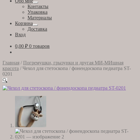
Обо мне
Развернутое
Контакты
вложенное
Упаковка
меню
Материалы
Корзина
Развернутое
Доставка
вложенное
Вход
меню
0,00
₽
0 товаров
Главная
/
Погремушки, грызунки и другая МИ-МИшная
красота
/
Чехол для стетоскопа / фонендоскопа педиатра ST-
0201
🔍