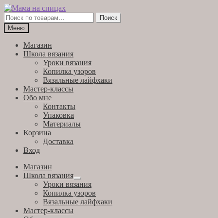
Перейти
Перейти
к
к
Искать:
Поиск
навигации
содержимому
Меню
Магазин
Школа вязания
Уроки вязания
Копилка узоров
Вязальные лайфхаки
Мастер-классы
Обо мне
Контакты
Упаковка
Материалы
Корзина
Доставка
Вход
Магазин
Школа вязания
Развернутое
Уроки вязания
вложенное
Копилка узоров
меню
Вязальные лайфхаки
Мастер-классы