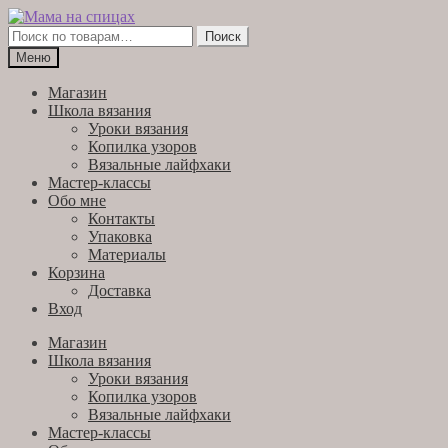
Перейти
Перейти
к
к
Искать:
Поиск
навигации
содержимому
Меню
Магазин
Школа вязания
Уроки вязания
Копилка узоров
Вязальные лайфхаки
Мастер-классы
Обо мне
Контакты
Упаковка
Материалы
Корзина
Доставка
Вход
Магазин
Школа вязания
Уроки вязания
Копилка узоров
Вязальные лайфхаки
Мастер-классы