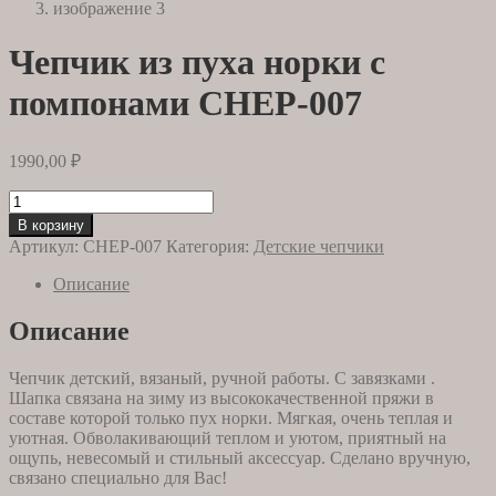
Чепчик из пуха норки с
помпонами CHEP-007
1990,00
₽
Количество
товара
В корзину
Чепчик
Артикул:
CHEP-007
Категория:
Детские чепчики
из
пуха
Описание
норки
с
Описание
помпонами
CHEP-
Чепчик детский, вязаный, ручной работы. С завязками .
007
Шапка связана на зиму из высококачественной пряжи в
составе которой только пух норки. Мягкая, очень теплая и
уютная. Обволакивающий теплом и уютом, приятный на
ощупь, невесомый и стильный аксессуар. Сделано вручную,
связано специально для Вас!