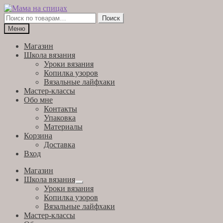
Перейти
Перейти
к
к
Искать:
Поиск
навигации
содержимому
Меню
Магазин
Школа вязания
Уроки вязания
Копилка узоров
Вязальные лайфхаки
Мастер-классы
Обо мне
Контакты
Упаковка
Материалы
Корзина
Доставка
Вход
Магазин
Школа вязания
Развернутое
Уроки вязания
вложенное
Копилка узоров
меню
Вязальные лайфхаки
Мастер-классы