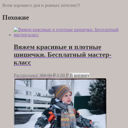
Всем хорошего дня и ровных петелек!!!
Похожие
Вяжем красивые и плотные
шишечки. Бесплатный мастер-
класс
Первоначальная
Текущая
Распродажа!
300,00
₽
0,00
₽
В корзину
цена
цена:
составляла
0,00 ₽.
300,00 ₽.