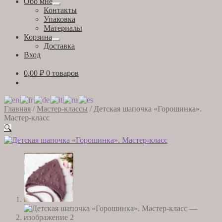
Обо мне
Развернутое
Контакты
вложенное
Упаковка
меню
Материалы
Корзина
Развернутое
Доставка
вложенное
Вход
меню
0,00
₽
0 товаров
Главная
/
Мастер-классы
/
Детская шапочка «Горошинка».
Мастер-класс
🔍