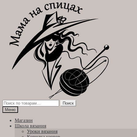
Перейти
Перейти
к
к
навигации
содержимому
Искать:
Поиск
Меню
Магазин
Школа вязания
Уроки вязания
Копилка узоров