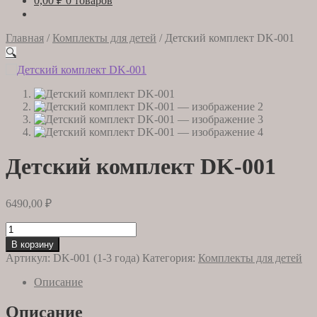
0,00
₽
0 товаров
Главная
/
Комплекты для детей
/
Детский комплект DK-001
🔍
Детский комплект DK-001
6490,00
₽
Количество
товара
В корзину
Детский
Артикул:
DK-001 (1-3 года)
Категория:
Комплекты для детей
комплект
DK-
Описание
001
Описание