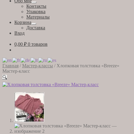
Обо мне
Развернутое
Контакты
вложенное
Упаковка
меню
Материалы
Корзина
Развернутое
Доставка
вложенное
Вход
меню
0,00
₽
0 товаров
Главная
/
Мастер-классы
/
Хлопковая толстовка «Breeze»
Мастер-класс
🔍