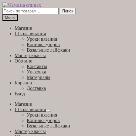
Перейти
Перейти
к
к
Искать:
Поиск
навигации
содержимому
Меню
Магазин
Школа вязания
Уроки вязания
Копилка узоров
Вязальные лайфхаки
Мастер-классы
Обо мне
Контакты
Упаковка
Материалы
Корзина
Доставка
Вход
Магазин
Школа вязания
Развернутое
Уроки вязания
вложенное
Копилка узоров
меню
Вязальные лайфхаки
Мастер-классы