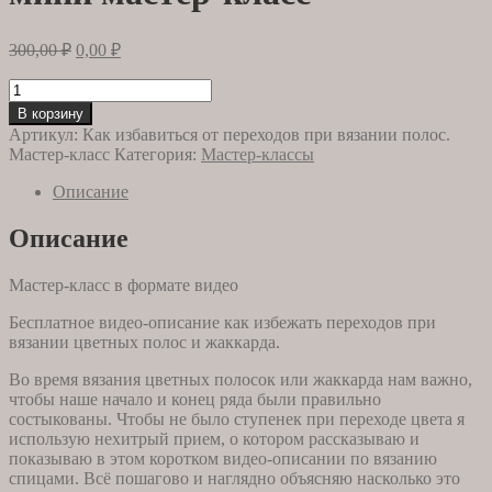
Первоначальная
Текущая
300,00
₽
0,00
₽
цена
цена:
составляла
Количество
0,00 ₽.
товара
300,00 ₽.
В корзину
Как
Артикул:
Как избавиться от переходов при вязании полос.
вязать
Мастер-класс
Категория:
Мастер-классы
полосы
и
Описание
жаккард
без
Описание
переходов
при
Мастер-класс в формате видео
смене
цвета.
Бесплатное видео-описание как избежать переходов при
Бесплатный
вязании цветных полос и жаккарда.
мини
мастер-
Во время вязания цветных полосок или жаккарда нам важно,
класс
чтобы наше начало и конец ряда были правильно
состыкованы. Чтобы не было ступенек при переходе цвета я
использую нехитрый прием, о котором рассказываю и
показываю в этом коротком видео-описании по вязанию
спицами. Всё пошагово и наглядно объясняю насколько это