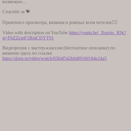
возможно…
Спасибо за 💝
Приятного просмотра, вязания и ровных всем петелек👆🏻
Video with description on YouTube
https://youtu.be/_Xqojzc_IQk?
si=FhZZcmF1RmCDYT91
Видеоролик с мастер-классом (бесплатное описание) по
вязанию здесь по ссылке
https://dzen.ru/video/watch/6564f542bfa8910d184e24a5