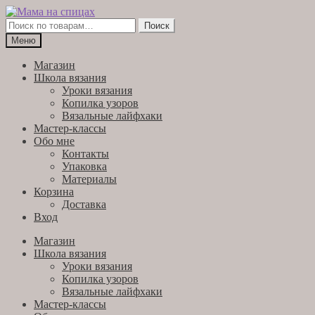
Перейти
Перейти
к
к
Искать:
Поиск
навигации
содержимому
Меню
Магазин
Школа вязания
Уроки вязания
Копилка узоров
Вязальные лайфхаки
Мастер-классы
Обо мне
Контакты
Упаковка
Материалы
Корзина
Доставка
Вход
Магазин
Школа вязания
Уроки вязания
Копилка узоров
Вязальные лайфхаки
Мастер-классы