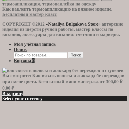
Как наклеить термоаппликацию на вязаное изделие.
Бесплатный мастер-класс
COPYRIGHT ©2012
«Nataliya Bulgakova Store»
авторские
изделия из шерсти ручной работы, мастер-классы по
вязанию, аксессуары для вязания: счетчики и маркеры.
Моя учётная запись
Поиск
Искать:
Поиск
Корзина
0
Вы смотрите:
Как вязать полосы и жаккард без переходов
Пе
при смене цвета. Бесплатный мини мастер-класс
300,00
₽
це
Текущая
0,00
₽
со
цена:
В корзину
300
0,00 ₽.
Select your currency