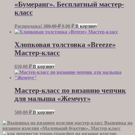
«Бумеранг». Бесплатный мастер-
класс
Первоначальная
Текущая
Распродажа!
300,00
₽
0,00
₽
В корзину
цена
цена:
составляла
0,00 ₽.
300,00 ₽.
Хлопковая толстовка «Breeze»
Мастер-класс
650,00
₽
В корзину
Мастер-класс по вязанию чепчик
для малыша «Жемчуг»
500,00
₽
В корзину
Вышивка на
вязаном изделии «Маленький букетик». Мастер-класс