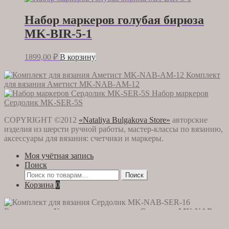
Набор маркеров голубая бирюза
MK-BIR-5-1
1899,00
₽
В корзину
Комплект
для вязания Аметист MK-NAB-AM-12
Набор маркеров
Сердолик MK-SER-5S
COPYRIGHT ©2012
«Nataliya Bulgakova Store»
авторские
изделия из шерсти ручной работы, мастер-классы по вязанию,
аксессуары для вязания: счетчики и маркеры.
Моя учётная запись
Поиск
Искать:
Поиск
Корзина
0
Вы смотрите:
Комплект для вязания Сердолик MK-NAB-
Первоначальная
Текущая
SER-16
3590,00
₽
3190,00
₽