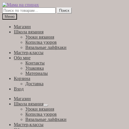
Перейти
Перейти
к
к
Искать:
Поиск
навигации
содержимому
Меню
Магазин
Школа вязания
Уроки вязания
Копилка узоров
Вязальные лайфхаки
Мастер-классы
Обо мне
Контакты
Упаковка
Материалы
Корзина
Доставка
Вход
Магазин
Школа вязания
Развернутое
Уроки вязания
вложенное
Копилка узоров
меню
Вязальные лайфхаки
Мастер-классы