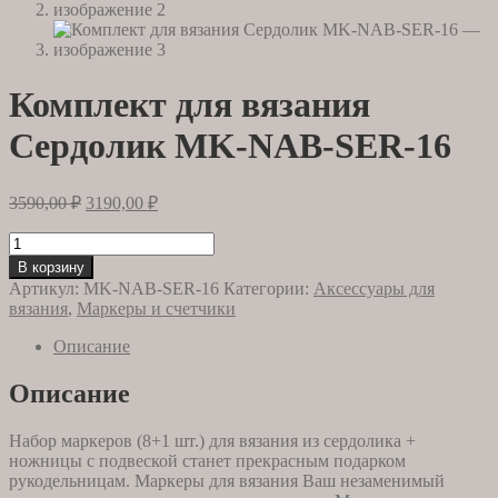
Комплект для вязания
Сердолик MK-NAB-SER-16
Первоначальная
Текущая
3590,00
₽
3190,00
₽
цена
цена:
составляла
Количество
3190,00 ₽.
товара
3590,00 ₽.
В корзину
Комплект
Артикул:
MK-NAB-SER-16
Категории:
Аксессуары для
для
вязания
,
Маркеры и счетчики
вязания
Сердолик
Описание
MK-
NAB-
Описание
SER-
16
Набор маркеров (8+1 шт.) для вязания из сердолика +
ножницы с подвеской станет прекрасным подарком
рукодельницам. Маркеры для вязания Ваш незаменимый