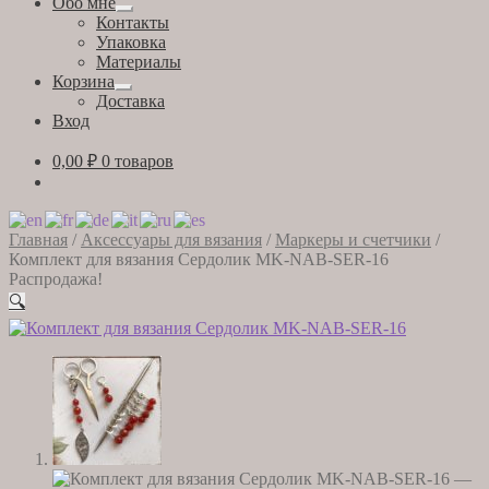
Обо мне
Развернутое
Контакты
вложенное
Упаковка
меню
Материалы
Корзина
Развернутое
Доставка
вложенное
Вход
меню
0,00
₽
0 товаров
Главная
/
Аксессуары для вязания
/
Маркеры и счетчики
/
Комплект для вязания Сердолик MK-NAB-SER-16
Распродажа!
🔍