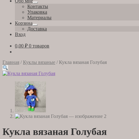
Обо мне
Развернутое
Контакты
вложенное
Упаковка
меню
Материалы
Корзина
Развернутое
Доставка
вложенное
Вход
меню
0,00
₽
0 товаров
Главная
/
Куклы вязаные
/
Кукла вязаная Голубая
Кукла вязаная Голубая