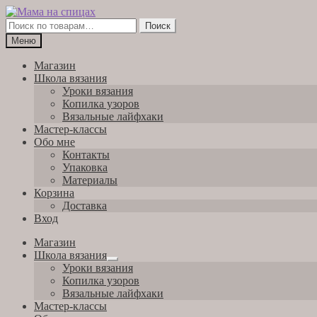
Перейти
Перейти
к
к
Искать:
Поиск
навигации
содержимому
Меню
Магазин
Школа вязания
Уроки вязания
Копилка узоров
Вязальные лайфхаки
Мастер-классы
Обо мне
Контакты
Упаковка
Материалы
Корзина
Доставка
Вход
Магазин
Школа вязания
Развернутое
Уроки вязания
вложенное
Копилка узоров
меню
Вязальные лайфхаки
Мастер-классы