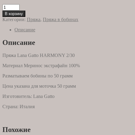
Количество
товара
В корзину
Lana
Категории:
Пряжа
,
Пряжа в бобинах
Gatto
HARMONY
Описание
2/30
14194
Описание
NATURALE/NOVATE
Пряжа Lana Gatto HARMONY 2/30
Материал Меринос экстрафайн 100%
Разматываем бобины по 50 грамм
Цена указана для моточка 50 грамм
Изготовитель: Lana Gatto
Страна: Италия
Похожие