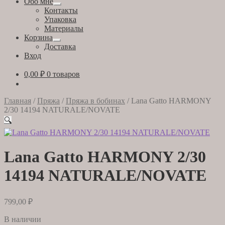
Обо мне
Развернутое
Контакты
вложенное
Упаковка
меню
Материалы
Корзина
Развернутое
Доставка
вложенное
Вход
меню
0,00
₽
0 товаров
Главная
/
Пряжа
/
Пряжа в бобинах
/
Lana Gatto HARMONY
2/30 14194 NATURALE/NOVATE
🔍
Lana Gatto HARMONY 2/30
14194 NATURALE/NOVATE
799,00
₽
В наличии