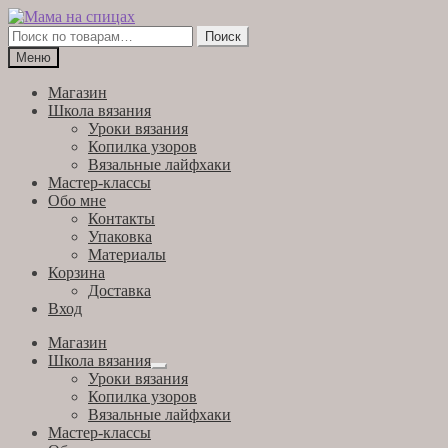
Перейти
Перейти
к
к
Искать:
Поиск
навигации
содержимому
Меню
Магазин
Школа вязания
Уроки вязания
Копилка узоров
Вязальные лайфхаки
Мастер-классы
Обо мне
Контакты
Упаковка
Материалы
Корзина
Доставка
Вход
Магазин
Школа вязания
Развернутое
Уроки вязания
вложенное
Копилка узоров
меню
Вязальные лайфхаки
Мастер-классы