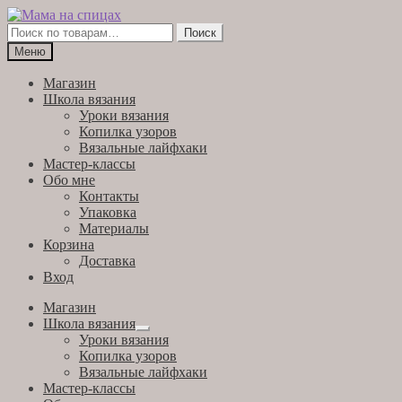
Перейти
Перейти
к
к
Искать:
Поиск
навигации
содержимому
Меню
Магазин
Школа вязания
Уроки вязания
Копилка узоров
Вязальные лайфхаки
Мастер-классы
Обо мне
Контакты
Упаковка
Материалы
Корзина
Доставка
Вход
Магазин
Школа вязания
Развернутое
Уроки вязания
вложенное
Копилка узоров
меню
Вязальные лайфхаки
Мастер-классы