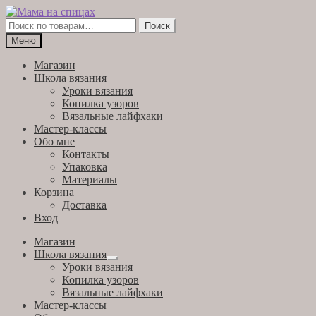
Перейти
Перейти
к
к
Искать:
Поиск
навигации
содержимому
Меню
Магазин
Школа вязания
Уроки вязания
Копилка узоров
Вязальные лайфхаки
Мастер-классы
Обо мне
Контакты
Упаковка
Материалы
Корзина
Доставка
Вход
Магазин
Школа вязания
Развернутое
Уроки вязания
вложенное
Копилка узоров
меню
Вязальные лайфхаки
Мастер-классы