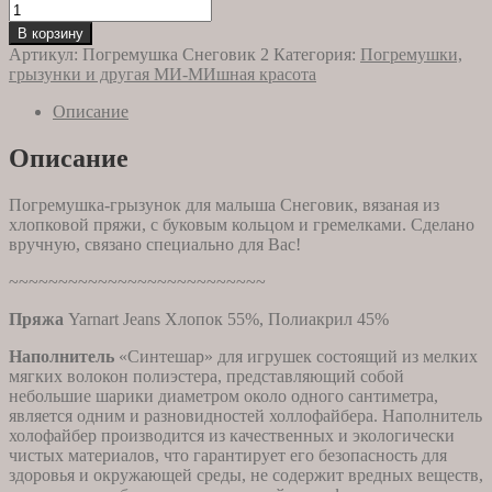
Количество
товара
В корзину
Погремушка
Артикул:
Погремушка Снеговик 2
Категория:
Погремушки,
вязаная
грызунки и другая МИ-МИшная красота
Снеговик
2
Описание
Описание
Погремушка-грызунок для малыша Снеговик, вязаная из
хлопковой пряжи, с буковым кольцом и гремелками. Сделано
вручную, связано специально для Вас!
~~~~~~~~~~~~~~~~~~~~~~~~~~
Пряжа
Yarnart Jeans Хлопок 55%, Полиакрил 45%
Наполнитель
«Синтешар» для игрушек состоящий из мелких
мягких волокон полиэстера, представляющий собой
небольшие шарики диаметром около одного сантиметра,
является одним и разновидностей холлофайбера. Наполнитель
холофайбер производится из качественных и экологически
чистых материалов, что гарантирует его безопасность для
здоровья и окружающей среды, не содержит вредных веществ,