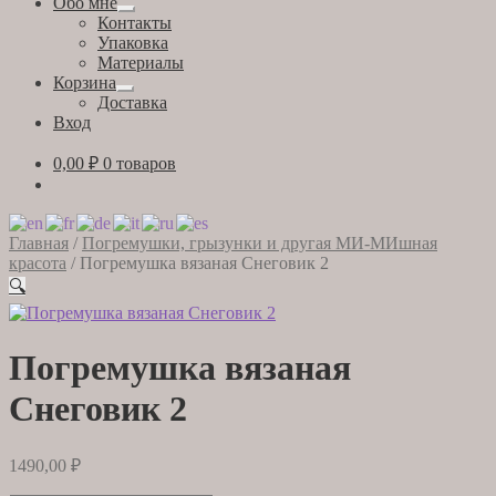
Обо мне
Развернутое
Контакты
вложенное
Упаковка
меню
Материалы
Корзина
Развернутое
Доставка
вложенное
Вход
меню
0,00
₽
0 товаров
Главная
/
Погремушки, грызунки и другая МИ-МИшная
красота
/
Погремушка вязаная Снеговик 2
🔍
Погремушка вязаная
Снеговик 2
1490,00
₽