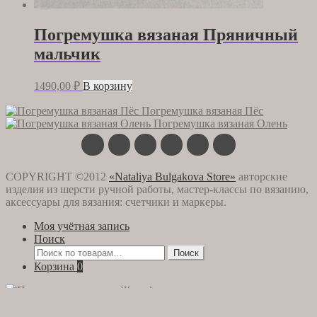
Погремушка вязаная Пряничный
мальчик
1490,00
₽
В корзину
Погремушка вязаная Пёс
Погремушка вязаная Олень
COPYRIGHT ©2012
«Nataliya Bulgakova Store»
авторские
изделия из шерсти ручной работы, мастер-классы по вязанию,
аксессуары для вязания: счетчики и маркеры.
Моя учётная запись
Поиск
Искать:
Поиск
Корзина
0
Вы смотрите:
Погремушка вязаная Жираф
1490,00
₽