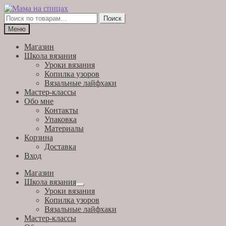
Перейти
Перейти
к
к
Искать:
Поиск
навигации
содержимому
Меню
Магазин
Школа вязания
Уроки вязания
Копилка узоров
Вязальные лайфхаки
Мастер-классы
Обо мне
Контакты
Упаковка
Материалы
Корзина
Доставка
Вход
Магазин
Школа вязания
Развернутое
Уроки вязания
вложенное
Копилка узоров
меню
Вязальные лайфхаки
Мастер-классы