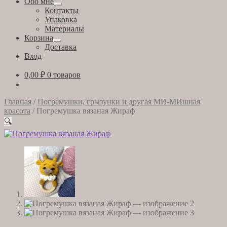
Обо мне
Развернутое
Контакты
вложенное
Упаковка
меню
Материалы
Корзина
Развернутое
Доставка
вложенное
Вход
меню
0,00
₽
0 товаров
Главная
/
Погремушки, грызунки и другая МИ-МИшная
красота
/
Погремушка вязаная Жираф
🔍