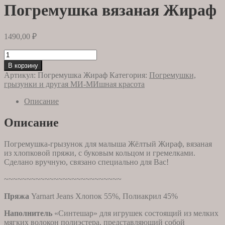
Погремушка вязаная Жираф
1490,00
₽
Количество
товара
В корзину
Погремушка
Артикул:
Погремушка Жираф
Категория:
Погремушки,
вязаная
грызунки и другая МИ-МИшная красота
Жираф
Описание
Описание
Погремушка-грызунок для малыша Жёлтый Жираф, вязаная
из хлопковой пряжи, с буковым кольцом и гремелками.
Сделано вручную, связано специально для Вас!
~~~~~~~~~~~~~~~~~~~~~~~~~~
Пряжа
Yarnart Jeans Хлопок 55%, Полиакрил 45%
Наполнитель
«Синтешар» для игрушек состоящий из мелких
мягких волокон полиэстера, представляющий собой