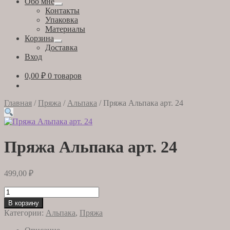
Обо мне
Развернутое
Контакты
вложенное
Упаковка
меню
Материалы
Корзина
Развернутое
Доставка
вложенное
Вход
меню
0,00
₽
0 товаров
Главная
/
Пряжа
/
Альпака
/
Пряжа Альпака арт. 24
Пряжа Альпака арт. 24
499,00
₽
Количество
товара
В корзину
Пряжа
Категории:
Альпака
,
Пряжа
Альпака
арт.