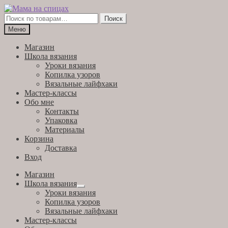
Перейти
Перейти
к
к
Искать:
Поиск
навигации
содержимому
Меню
Магазин
Школа вязания
Уроки вязания
Копилка узоров
Вязальные лайфхаки
Мастер-классы
Обо мне
Контакты
Упаковка
Материалы
Корзина
Доставка
Вход
Магазин
Школа вязания
Развернутое
Уроки вязания
вложенное
Копилка узоров
меню
Вязальные лайфхаки
Мастер-классы