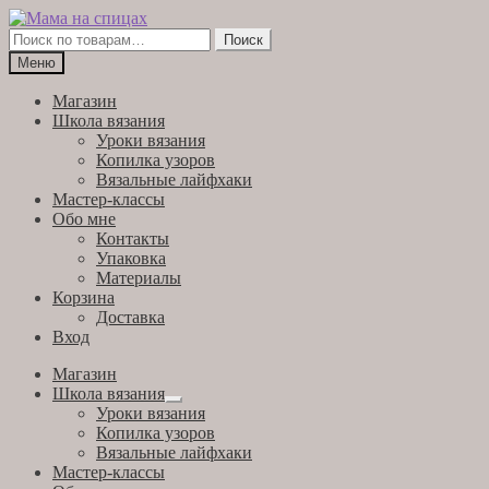
Перейти
Перейти
к
к
Искать:
Поиск
навигации
содержимому
Меню
Магазин
Школа вязания
Уроки вязания
Копилка узоров
Вязальные лайфхаки
Мастер-классы
Обо мне
Контакты
Упаковка
Материалы
Корзина
Доставка
Вход
Магазин
Школа вязания
Развернутое
Уроки вязания
вложенное
Копилка узоров
меню
Вязальные лайфхаки
Мастер-классы