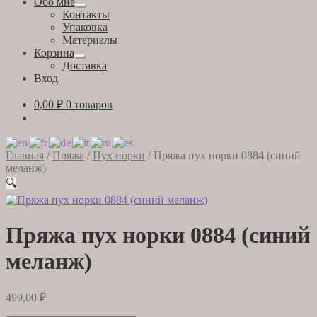
Обо мне
Развернутое
Контакты
вложенное
Упаковка
меню
Материалы
Корзина
Развернутое
Доставка
вложенное
Вход
меню
0,00
₽
0 товаров
Главная
/
Пряжа
/
Пух норки
/
Пряжа пух норки 0884 (синий
меланж)
🔍
Пряжа пух норки 0884 (синий
меланж)
499,00
₽