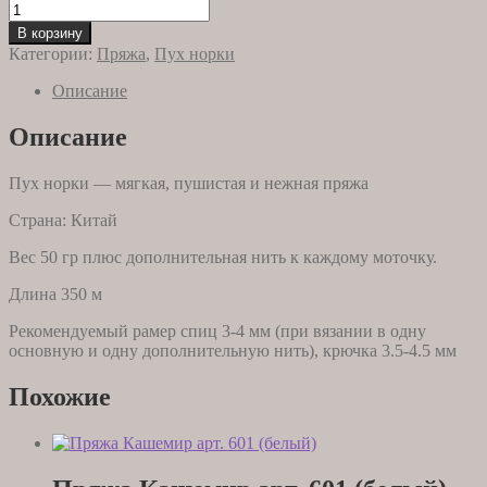
Количество
товара
В корзину
Пряжа
Категории:
Пряжа
,
Пух норки
пух
норки
Описание
0884
(синий
Описание
меланж)
Пух норки — мягкая, пушистая и нежная пряжа
Страна: Китай
Вес 50 гр плюс дополнительная нить к каждому моточку.
Длина 350 м
Рекомендуемый рамер спиц 3-4 мм (при вязании в одну
основную и одну дополнительную нить), крючка 3.5-4.5 мм
Похожие