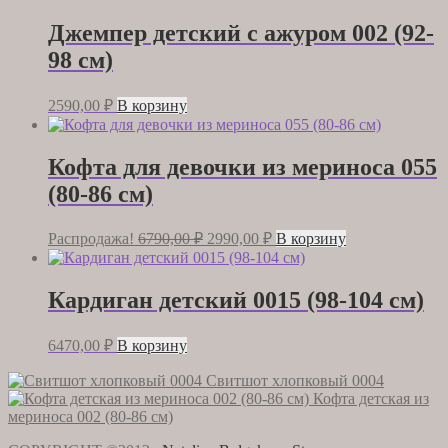
Джемпер детский с ажуром 002 (92-
98 см)
2590,00
₽
В корзину
Кофта для девочки из мериноса 055
(80-86 см)
Первоначальная
Текущая
Распродажа!
6790,00
₽
2990,00
₽
В корзину
цена
цена:
составляла
2990,00 ₽.
6790,00 ₽.
Кардиган детский 0015 (98-104 см)
6470,00
₽
В корзину
Свитшот хлопковый 0004
Кофта детская из
мериноса 002 (80-86 см)