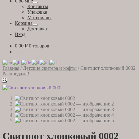
Обо мне
Развернутое
Контакты
вложенное
Упаковка
меню
Материалы
Корзина
Развернутое
Доставка
вложенное
Вход
меню
0,00
₽
0 товаров
Главная
/
Детские свитера и кофты
/
Свитшот хлопковый 0002
Распродажа!
🔍
Свитшот хлопковый 0002