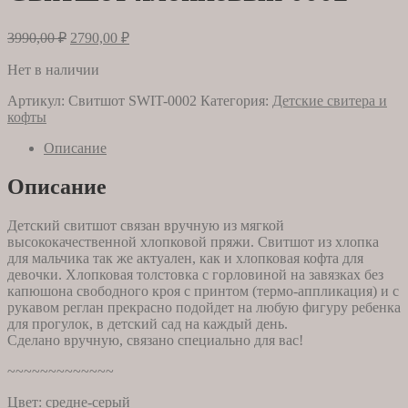
Первоначальная
Текущая
3990,00
₽
2790,00
₽
цена
цена:
составляла
Нет в наличии
2790,00 ₽.
3990,00 ₽.
Артикул:
Свитшот SWIT-0002
Категория:
Детские свитера и
кофты
Описание
Описание
Детский свитшот связан вручную из мягкой
высококачественной хлопковой пряжи. Свитшот из хлопка
для мальчика так же актуален, как и хлопковая кофта для
девочки. Хлопковая толстовка с горловиной на завязках без
капюшона свободного кроя с принтом (термо-аппликация) и с
рукавом реглан прекрасно подойдет на любую фигуру ребенка
для прогулок, в детский сад на каждый день.
Сделано вручную, связано специально для вас!
~~~~~~~~~~~~~
Цвет: средне-серый