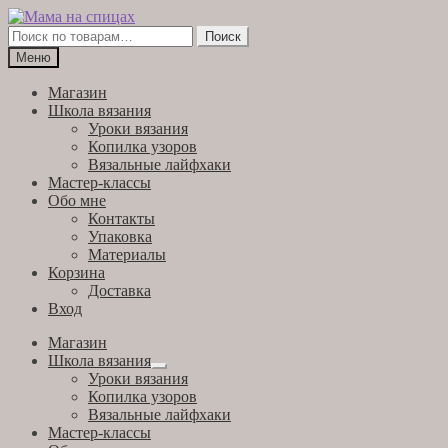
Перейти
Перейти
к
к
Искать:
Поиск
навигации
содержимому
Меню
Магазин
Школа вязания
Уроки вязания
Копилка узоров
Вязальные лайфхаки
Мастер-классы
Обо мне
Контакты
Упаковка
Материалы
Корзина
Доставка
Вход
Магазин
Школа вязания
Развернутое
Уроки вязания
вложенное
Копилка узоров
меню
Вязальные лайфхаки
Мастер-классы