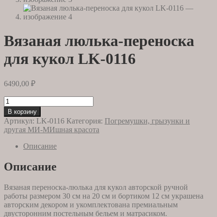
Вязаная люлька-переноска
для кукол LK-0116
6490,00
₽
Количество
товара
В корзину
Вязаная
Артикул:
LK-0116
Категория:
Погремушки, грызунки и
люлька-
другая МИ-МИшная красота
переноска
для
Описание
кукол
LK-
Описание
0116
Вязаная переноска-люлька для кукол авторской ручной
работы размером 30 см на 20 см и бортиком 12 см украшена
авторским декором и укомплектована премиальным
двусторонним постельным бельем и матрасиком.