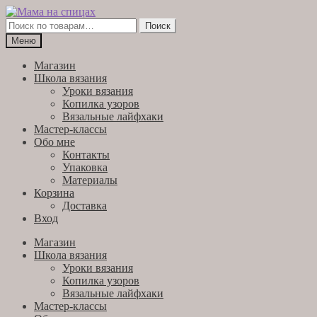
Перейти
Перейти
к
к
Искать:
Поиск
навигации
содержимому
Меню
Магазин
Школа вязания
Уроки вязания
Копилка узоров
Вязальные лайфхаки
Мастер-классы
Обо мне
Контакты
Упаковка
Материалы
Корзина
Доставка
Вход
Магазин
Школа вязания
Уроки вязания
Копилка узоров
Вязальные лайфхаки
Мастер-классы