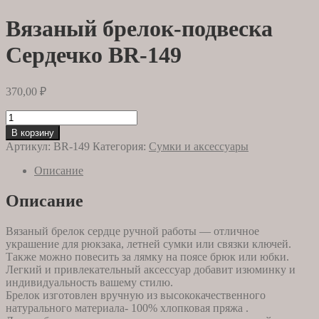
Вязаный брелок-подвеска
Сердечко BR-149
370,00
₽
Количество
товара
В корзину
Вязаный
Артикул:
BR-149
Категория:
Сумки и аксессуары
брелок-
подвеска
Описание
Сердечко
BR-
Описание
149
Вязаный брелок сердце ручной работы — отличное
украшение для рюкзака, летней сумки или связки ключей.
Также можно повесить за лямку на поясе брюк или юбки.
Легкий и привлекательный аксессуар добавит изюминку и
индивидуальность вашему стилю.
Брелок изготовлен вручную из высококачественного
натурального материала- 100% хлопковая пряжа .