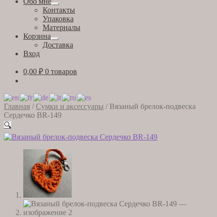
Обо мне
Развернутое
Контакты
вложенное
Упаковка
меню
Материалы
Корзина
Развернутое
Доставка
вложенное
Вход
меню
0,00
₽
0 товаров
Главная
/
Сумки и аксессуары
/
Вязаный брелок-подвеска
Сердечко BR-149
🔍