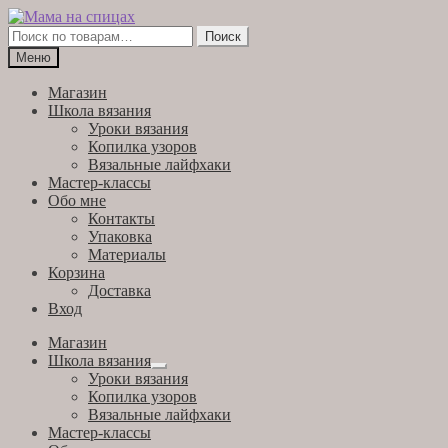
Перейти
Перейти
к
к
Искать:
Поиск
навигации
содержимому
Меню
Магазин
Школа вязания
Уроки вязания
Копилка узоров
Вязальные лайфхаки
Мастер-классы
Обо мне
Контакты
Упаковка
Материалы
Корзина
Доставка
Вход
Магазин
Школа вязания
Развернутое
Уроки вязания
вложенное
Копилка узоров
меню
Вязальные лайфхаки
Мастер-классы