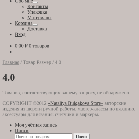
Обо мне
Развернутое
Контакты
вложенное
Упаковка
меню
Материалы
Корзина
Развернутое
Доставка
вложенное
Вход
меню
0,00
₽
0 товаров
Главная
/
Товар Размер
/
4.0
4.0
Товаров, соответствующих вашему запросу, не обнаружено.
COPYRIGHT ©2012
«Nataliya Bulgakova Store»
авторские
изделия из шерсти ручной работы, мастер-классы по вязанию,
аксессуары для вязания: счетчики и маркеры.
Моя учётная запись
Поиск
Искать:
Поиск