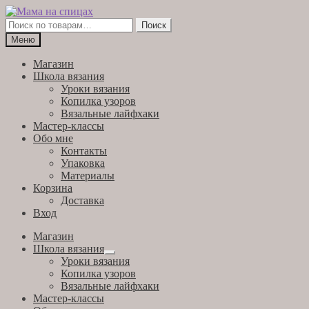
Перейти
Перейти
к
к
Искать:
Поиск
навигации
содержимому
Меню
Магазин
Школа вязания
Уроки вязания
Копилка узоров
Вязальные лайфхаки
Мастер-классы
Обо мне
Контакты
Упаковка
Материалы
Корзина
Доставка
Вход
Магазин
Школа вязания
Развернутое
Уроки вязания
вложенное
Копилка узоров
меню
Вязальные лайфхаки
Мастер-классы