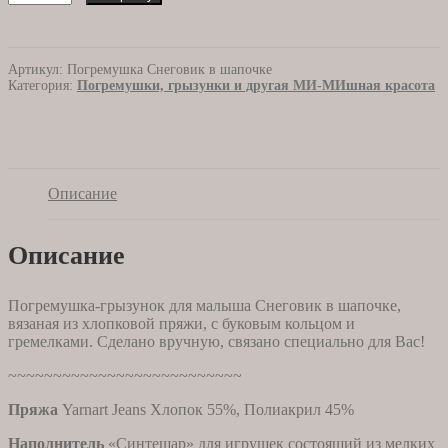
товара
Погремушка
вязаная
Снеговик
Артикул:
Погремушка Снеговик в шапочке
в
Категория:
Погремушки, грызунки и другая МИ-МИшная красота
шапочке
Описание
Описание
Погремушка-грызунок для малыша Снеговик в шапочке,
вязаная из хлопковой пряжи, с буковым кольцом и
гремелками. Сделано вручную, связано специально для Вас!
~~~~~~~~~~~~~~~~~~~~~~~~~~
Пряжа
Yarnart Jeans Хлопок 55%, Полиакрил 45%
Наполнитель
«Синтешар» для игрушек состоящий из мелких