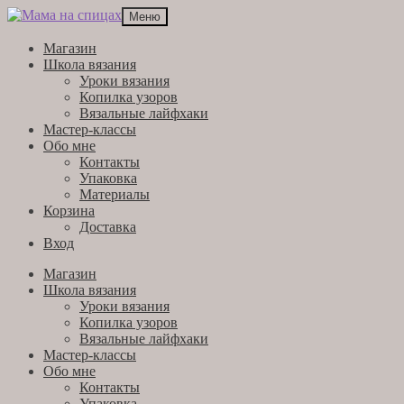
Перейти
Перейти
Меню
к
к
навигации
содержимому
Магазин
Школа вязания
Уроки вязания
Копилка узоров
Вязальные лайфхаки
Мастер-классы
Обо мне
Контакты
Упаковка
Материалы
Корзина
Доставка
Вход
Магазин
Школа вязания
Уроки вязания
Копилка узоров
Вязальные лайфхаки
Мастер-классы
Обо мне
Контакты
Упаковка