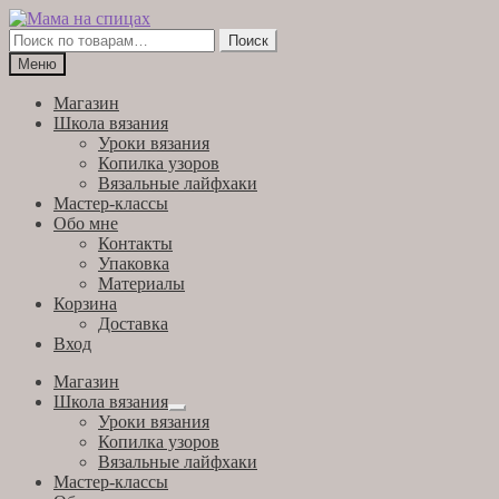
Перейти
Перейти
к
к
Искать:
Поиск
навигации
содержимому
Меню
Магазин
Школа вязания
Уроки вязания
Копилка узоров
Вязальные лайфхаки
Мастер-классы
Обо мне
Контакты
Упаковка
Материалы
Корзина
Доставка
Вход
Магазин
Школа вязания
Развернутое
Уроки вязания
вложенное
Копилка узоров
меню
Вязальные лайфхаки
Мастер-классы