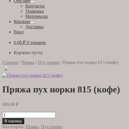
Обо мне
Развернутое
Контакты
вложенное
Упаковка
меню
Материалы
Корзина
Развернутое
Доставка
вложенное
Вход
меню
0,00
₽
0 товаров
Корзина пуста.
Главная
/
Пряжа
/
Пух норки
/
Пряжа пух норки 815 (кофе)
🔍
Пряжа пух норки 815 (кофе)
499,00
₽
Количество
товара
В корзину
Пряжа
Категории:
Пряжа
,
Пух норки