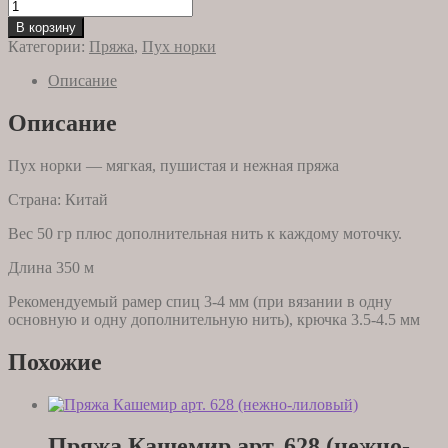
Количество
товара
В корзину
Пряжа
Категории:
Пряжа
,
Пух норки
пух
норки
Описание
827
(желтый
Описание
яркий)
Пух норки — мягкая, пушистая и нежная пряжа
Страна: Китай
Вес 50 гр плюс дополнительная нить к каждому моточку.
Длина 350 м
Рекомендуемый рамер спиц 3-4 мм (при вязании в одну
основную и одну дополнительную нить), крючка 3.5-4.5 мм
Похожие
Пряжа Кашемир арт. 628 (нежно-