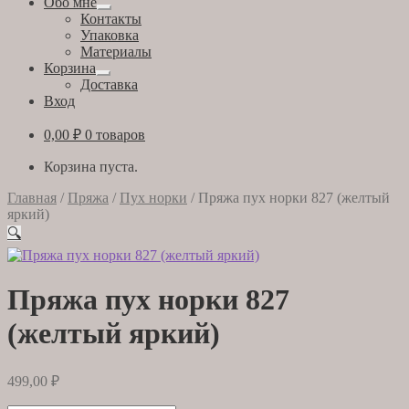
Обо мне
Развернутое
Контакты
вложенное
Упаковка
меню
Материалы
Корзина
Развернутое
Доставка
вложенное
Вход
меню
0,00
₽
0 товаров
Корзина пуста.
Главная
/
Пряжа
/
Пух норки
/
Пряжа пух норки 827 (желтый
яркий)
🔍
Пряжа пух норки 827
(желтый яркий)
499,00
₽