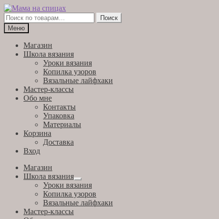
Перейти
Перейти
к
к
Искать:
Поиск
навигации
содержимому
Меню
Магазин
Школа вязания
Уроки вязания
Копилка узоров
Вязальные лайфхаки
Мастер-классы
Обо мне
Контакты
Упаковка
Материалы
Корзина
Доставка
Вход
Магазин
Школа вязания
Развернутое
Уроки вязания
вложенное
Копилка узоров
меню
Вязальные лайфхаки
Мастер-классы