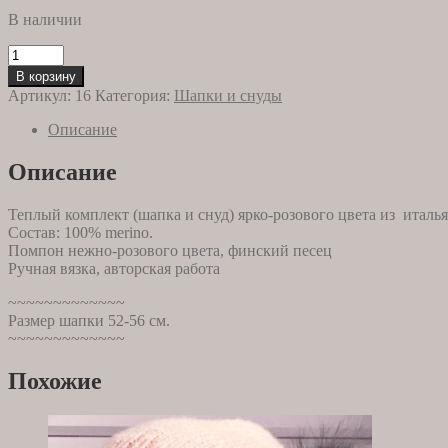
В наличии
Количество
товара
В корзину
Шапка
Артикул:
16
Категория:
Шапки и снуды
и
снуд
Описание
фуксия
Описание
Теплый комплект (шапка и снуд) ярко-розового цвета из италь
Состав: 100% merino.
Помпон нежно-розового цвета, финский песец
Ручная вязка, авторская работа
~~~~~~~~~~~~~
Размер шапки 52-56 см.
~~~~~~~~~~~~~
Похожие