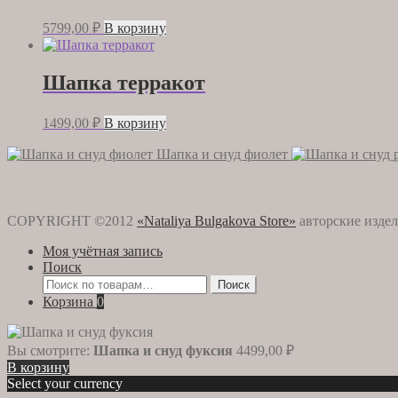
5799,00
₽
В корзину
Шапка терракот
1499,00
₽
В корзину
Шапка и снуд фиолет
COPYRIGHT ©2012
«Nataliya Bulgakova Store»
авторские издел
Моя учётная запись
Поиск
Искать:
Поиск
Корзина
0
Вы смотрите:
Шапка и снуд фуксия
4499,00
₽
В корзину
Select your currency