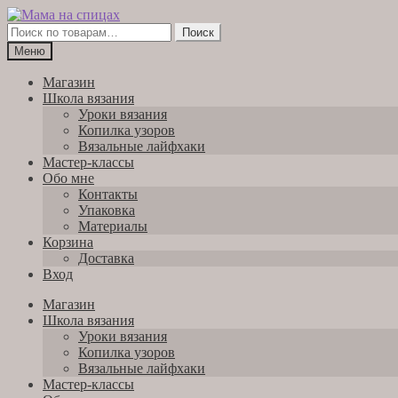
Перейти
Перейти
к
к
Искать:
Поиск
навигации
содержимому
Меню
Магазин
Школа вязания
Уроки вязания
Копилка узоров
Вязальные лайфхаки
Мастер-классы
Обо мне
Контакты
Упаковка
Материалы
Корзина
Доставка
Вход
Магазин
Школа вязания
Уроки вязания
Копилка узоров
Вязальные лайфхаки
Мастер-классы