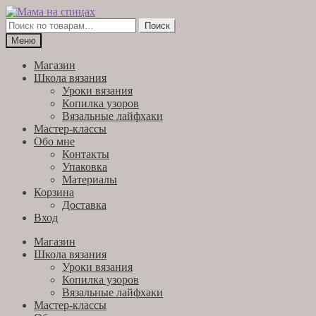
Перейти
Перейти
к
к
Искать:
Поиск
навигации
содержимому
Меню
Магазин
Школа вязания
Уроки вязания
Копилка узоров
Вязальные лайфхаки
Мастер-классы
Обо мне
Контакты
Упаковка
Материалы
Корзина
Доставка
Вход
Магазин
Школа вязания
Уроки вязания
Копилка узоров
Вязальные лайфхаки
Мастер-классы