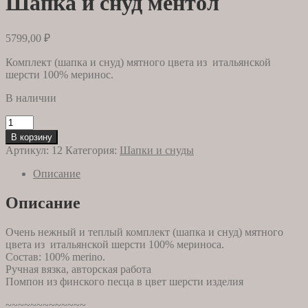
Шапка и снуд ментол
5799,00
₽
Комплект (шапка и снуд) мятного цвета из итальянской
шерсти 100% меринос.
В наличии
Количество
товара
В корзину
Шапка
Артикул:
12
Категория:
Шапки и снуды
и
снуд
Описание
ментол
Описание
Очень нежный и теплый комплект (шапка и снуд) мятного
цвета из итальянской шерсти 100% мериноса.
Состав: 100% merino.
Ручная вязка, авторская работа
Помпон из финского песца в цвет шерсти изделия
~~~~~~~~~~~~~