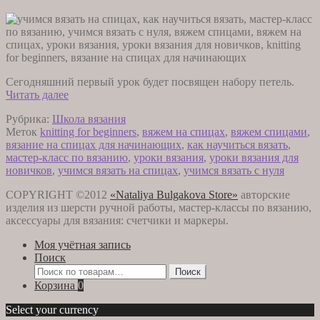
Сегодняшний первый урок будет посвящен набору петель.
Учимся
Читать далее
вязать
Рубрика:
Школа вязания
«с
Меток
knitting for beginners
,
вяжем на спицах
,
вяжем спицами
,
нуля».
вязание на спицах для начинающих
,
как научиться вязать
,
Урок
мастер-класс по вязанию
,
уроки вязания
,
уроки вязания для
Первый
новичков
,
учимся вязать на спицах
,
учимся вязать с нуля
COPYRIGHT ©2012
«Nataliya Bulgakova Store»
авторские
изделия из шерсти ручной работы, мастер-классы по вязанию,
аксессуары для вязания: счетчики и маркеры.
Моя учётная запись
Поиск
Искать:
Поиск
Корзина
0
Select your currency