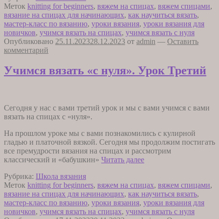
Меток
knitting for beginners
,
вяжем на спицах
,
вяжем спицами
,
нуля».
вязание на спицах для начинающих
,
как научиться вязать
,
Практическ
мастер-класс по вязанию
,
уроки вязания
,
уроки вязания для
занятие
новичков
,
учимся вязать на спицах
,
учимся вязать с нуля
по
Опубликовано
25.11.2023
28.12.2023
от
admin
—
Оставить
вязанию
комментарий
к
урокам
1-
Учимся вязать «с нуля». Урок Третий
3
Сегодня у нас с вами третий урок и мы с вами учимся с вами
вязать на спицах с «нуля».
На прошлом уроке мы с вами познакомились с кулирной
гладью и платочной вязкой. Сегодня мы продолжим постигать
все премудрости вязания на спицах и рассмотрим
Учимся
классический и «бабушкин»
Читать далее
вязать
Рубрика:
Школа вязания
«с
Меток
knitting for beginners
,
вяжем на спицах
,
вяжем спицами
,
нуля».
вязание на спицах для начинающих
,
как научиться вязать
,
Урок
мастер-класс по вязанию
,
уроки вязания
,
уроки вязания для
Третий
новичков
,
учимся вязать на спицах
,
учимся вязать с нуля