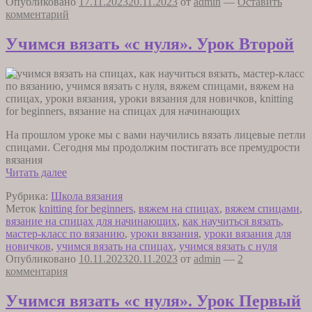
Опубликовано
17.11.2023
20.11.2023
от
admin
—
Оставить
комментарий
Учимся вязать «с нуля». Урок Второй
На прошлом уроке мы с вами научились вязать лицевые петли
спицами. Сегодня мы продолжим постигать все премудрости
вязания
Учимся
Читать далее
вязать
Рубрика:
Школа вязания
«с
Меток
knitting for beginners
,
вяжем на спицах
,
вяжем спицами
,
нуля».
вязание на спицах для начинающих
,
как научиться вязать
,
Урок
мастер-класс по вязанию
,
уроки вязания
,
уроки вязания для
Второй
новичков
,
учимся вязать на спицах
,
учимся вязать с нуля
Опубликовано
10.11.2023
20.11.2023
от
admin
—
2
комментария
Учимся вязать «с нуля». Урок Первый