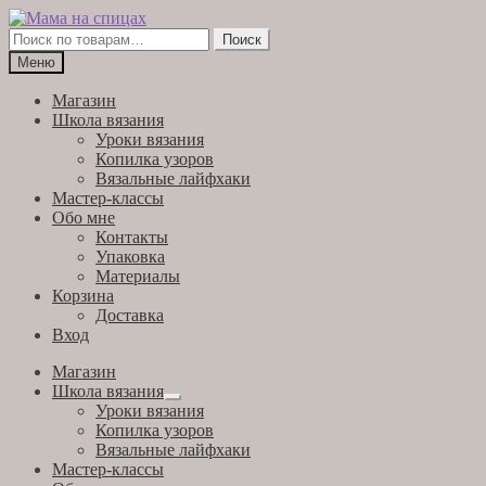
Перейти
Перейти
к
к
Искать:
Поиск
навигации
содержимому
Меню
Магазин
Школа вязания
Уроки вязания
Копилка узоров
Вязальные лайфхаки
Мастер-классы
Обо мне
Контакты
Упаковка
Материалы
Корзина
Доставка
Вход
Магазин
Школа вязания
Развернутое
Уроки вязания
вложенное
Копилка узоров
меню
Вязальные лайфхаки
Мастер-классы