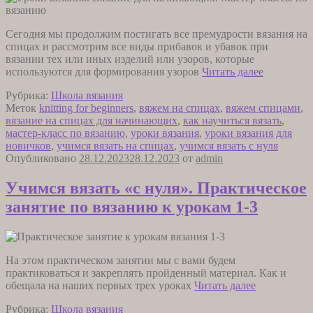
Сегодня мы продолжим постигать все премудрости вязания на
спицах и рассмотрим все виды прибавок и убавок при
вязании тех или иных изделий или узоров, которые
Учимся
используются для формирования узоров
Читать далее
вязать
Рубрика:
Школа вязания
«с
Меток
knitting for beginners
,
вяжем на спицах
,
вяжем спицами
,
нуля».
вязание на спицах для начинающих
,
как научиться вязать
,
Урок
мастер-класс по вязанию
,
уроки вязания
,
уроки вязания для
Четверты
новичков
,
учимся вязать на спицах
,
учимся вязать с нуля
Опубликовано
28.12.2023
28.12.2023
от
admin
Учимся вязать «с нуля». Практическое
занятие по вязанию к урокам 1-3
На этом практическом занятии мы с вами будем
практиковаться и закреплять пройденный материал. Как и
Учимся
обещала на наших первых трех уроках
Читать далее
вязать
Рубрика:
Школа вязания
«с