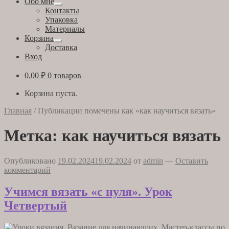
Обо мне
Развернутое
Контакты
вложенное
Упаковка
меню
Материалы
Корзина
Развернутое
Доставка
вложенное
Вход
меню
0,00
₽
0 товаров
Корзина пуста.
Главная
/
Публикации помечены как «как научиться вязать»
Метка:
как научиться вязать
Опубликовано
19.02.2024
19.02.2024
от
admin
—
Оставить
комментарий
Учимся вязать «с нуля». Урок
Четвертый