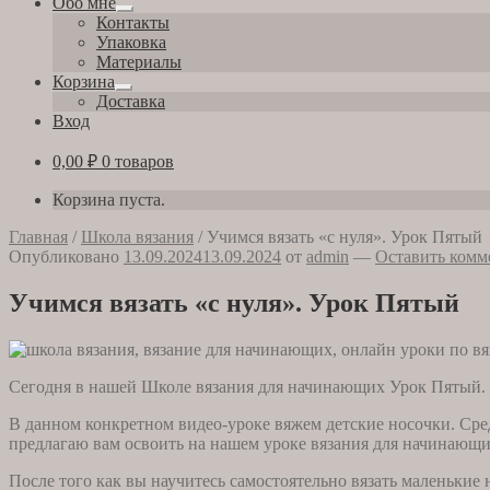
Обо мне
Развернутое
Контакты
вложенное
Упаковка
меню
Материалы
Корзина
Развернутое
Доставка
вложенное
Вход
меню
0,00
₽
0 товаров
Корзина пуста.
Главная
/
Школа вязания
/
Учимся вязать «с нуля». Урок Пятый
Опубликовано
13.09.2024
13.09.2024
от
admin
—
Оставить комм
Учимся вязать «с нуля». Урок Пятый
Сегодня в нашей Школе вязания для начинающих Урок Пятый. П
В данном конкретном видео-уроке вяжем детские носочки. Сред
предлагаю вам освоить на нашем уроке вязания для начинающи
После того как вы научитесь самостоятельно вязать маленькие