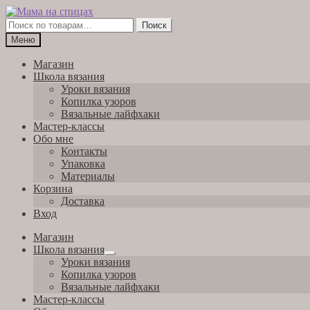
Перейти
Перейти
к
к
Искать:
Поиск
навигации
содержимому
Меню
Магазин
Школа вязания
Уроки вязания
Копилка узоров
Вязальные лайфхаки
Мастер-классы
Обо мне
Контакты
Упаковка
Материалы
Корзина
Доставка
Вход
Магазин
Школа вязания
Развернутое
Уроки вязания
вложенное
Копилка узоров
меню
Вязальные лайфхаки
Мастер-классы